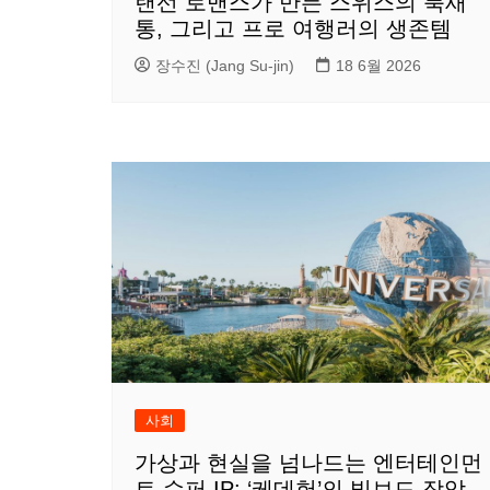
랜선 로맨스가 만든 스위스의 북새
통, 그리고 프로 여행러의 생존템
장수진 (Jang Su-jin)
18 6월 2026
사회
가상과 현실을 넘나드는 엔터테인먼
트 슈퍼 IP: ‘케데헌’의 빌보드 장악