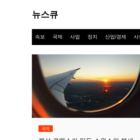
Skip
to
뉴스큐
content
속보
국제
사업
정치
산업/경제
사
국제