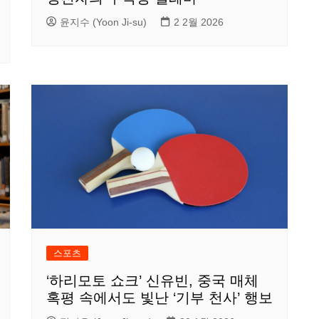
윤지수 (Yoon Ji-su)
2 2월 2026
스포츠
‘하리모토 쇼크’ 신유빈, 중국 매체
혹평 속에서도 빛난 ‘기부 천사’ 행보